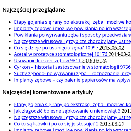
Najczęściej przeglądane
Etapy gojenia się rany po ekstrakcji zęba i możliwe 
Implanty zębowe i możliwe powikłania po ich wszcze
Powikłania po wyrwaniu zęba i sposoby przeciwdział
Najczęstsze wirusowe i grzybicze choroby jamy ustn
Co się dzieje po usunięciu zęba?
10997
2015-06-02
Acetal w protetyce stomatologicznej
10176
2014-03-2
Usuwanie korzeni zębów
9811
2016-03-24
Cyrkon – historia i zastosowanie w stomatologii
975
Suchy zębodół po wyrwaniu zęba – rozpoznanie, przy
Implanty zębowe – czy palenie papierosów ma wpływ
Najczęściej komentowane artykuły
Etapy gojenia się rany po ekstrakcji zęba i możliwe 
Jak złagodzić bolesne ząbkowanie u niemowląt
3
201
Najczęstsze wirusowe i grzybicze choroby jamy ustn
Co to są licówki i po co się je stosuje?
2
2017-03-21
Implanty zębowe i możliwe powikłania po ich wszcze