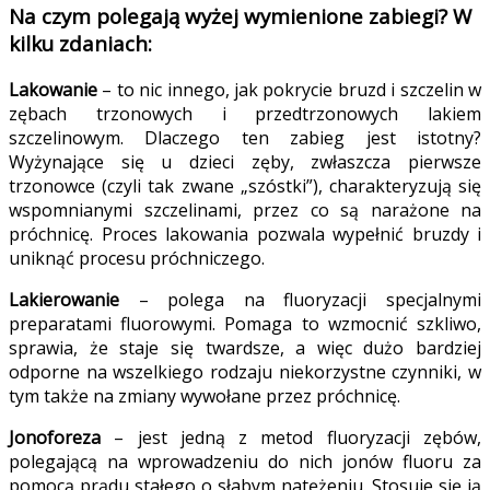
Na czym polegają wyżej wymienione zabiegi? W
kilku zdaniach:
Lakowanie
– to nic innego, jak pokrycie bruzd i szczelin w
zębach trzonowych i przedtrzonowych lakiem
szczelinowym. Dlaczego ten zabieg jest istotny?
Wyżynające się u dzieci zęby, zwłaszcza pierwsze
trzonowce (czyli tak zwane „szóstki”), charakteryzują się
wspomnianymi szczelinami, przez co są narażone na
próchnicę. Proces lakowania pozwala wypełnić bruzdy i
uniknąć procesu próchniczego.
Lakierowanie
– polega na fluoryzacji specjalnymi
preparatami fluorowymi. Pomaga to wzmocnić szkliwo,
sprawia, że staje się twardsze, a więc dużo bardziej
odporne na wszelkiego rodzaju niekorzystne czynniki, w
tym także na zmiany wywołane przez próchnicę.
Jonoforeza
– jest jedną z metod fluoryzacji zębów,
polegającą na wprowadzeniu do nich jonów fluoru za
pomocą prądu stałego o słabym natężeniu. Stosuje się ją