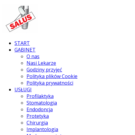
START
GABINET
O nas
Nasi Lekarze
Godziny przyjęć
Polityka plików Cookie
Polityka prywatności
USŁUGI
Profilaktyka
Stomatologia
Endodoncja
Protetyka
Chirurgia
Implantologia