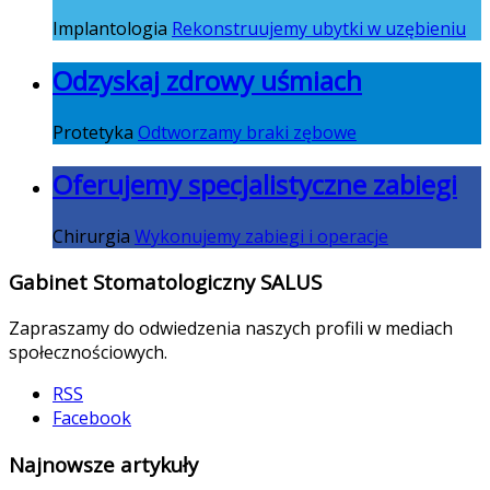
Implantologia
Rekonstruujemy ubytki w uzębieniu
Odzyskaj zdrowy uśmiach
Protetyka
Odtworzamy braki zębowe
Oferujemy specjalistyczne zabiegi
Chirurgia
Wykonujemy zabiegi i operacje
Gabinet Stomatologiczny SALUS
Zapraszamy do odwiedzenia naszych profili w mediach
społecznościowych.
RSS
Facebook
Najnowsze artykuły