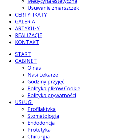
Medycyna estetyczna
Usuwanie zmarszczek
CERTYFIKATY
GALERIA
ARTYKUŁY
REALIZACJE
KONTAKT
START
GABINET
O nas
Nasi Lekarze
Godziny przyjęć
Polityka plików Cookie
Polityka prywatności
USŁUGI
Profilaktyka
Stomatologia
Endodoncja
Protetyka
Chirurgia