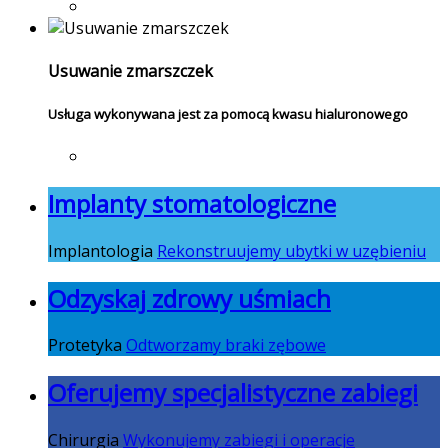
Usuwanie zmarszczek
Usługa wykonywana jest za pomocą kwasu hialuronowego
Implanty stomatologiczne
Implantologia
Rekonstruujemy ubytki w uzębieniu
Odzyskaj zdrowy uśmiach
Protetyka
Odtworzamy braki zębowe
Oferujemy specjalistyczne zabiegi
Chirurgia
Wykonujemy zabiegi i operacje