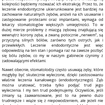
kolejności będziemy rozważać ich ekstrakcję. Przez to, że
leczenie endodontyczne ukierunkowane jest bardziej na
zachowanie naturalnych zębów, aniżeli na ich usuwanie i
zastępowanie protezami oraz implantami, wymaga od
lekarzy stomatologów większych umiejętności. To w
dużej mierze problemy z miazgą zębową znajdującą się
wewnątrz korony zęba, a zwaną potocznie „nerwem”, są
przyczyną silnych bólów, zarówno tych ostrych, jak i
przewlekłych. Leczenie endodontyczne jest więc
odpowiedzią na ten stan i pomaga raz na zawsze pozbyć
się bólu zębów, co my w naszym gabinecie czynimy z
zadowalającymi efektami.
Nawet obecnie, stomatolodzy często usuwają zęby, które
mogłyby być skutecznie wyleczone, dzięki zastosowaniu
właśnie leczenia kanałowego (endodontycznego). Ząb
można uratować, trzeba tylko podjąć trud jego
wyleczenia. I my ten trud podejmujemy. Oczywiście, jeśli
zmiany są zaawansowane, jest to na pewno dużo
trudniejsze i wiąże się z niepowodzeniem, ale jeżeli nie