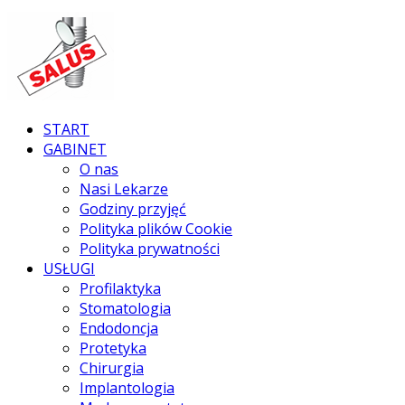
START
GABINET
O nas
Nasi Lekarze
Godziny przyjęć
Polityka plików Cookie
Polityka prywatności
USŁUGI
Profilaktyka
Stomatologia
Endodoncja
Protetyka
Chirurgia
Implantologia