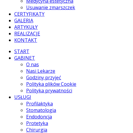
Medycyna estetyczna
Usuwanie zmarszczek
CERTYFIKATY
GALERIA
ARTYKUŁY
REALIZACJE
KONTAKT
START
GABINET
O nas
Nasi Lekarze
Godziny przyjęć
Polityka plików Cookie
Polityka prywatności
USŁUGI
Profilaktyka
Stomatologia
Endodoncja
Protetyka
Chirurgia