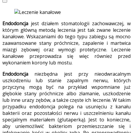
Endodoncja
jest działem stomatologii zachowawczej, w
którym główną metodą leczenia jest tak zwane leczenie
kanałowe. Wskazaniami do tego typu zabiegu są mocno
zaawansowane stany próchnicze, zapalenie i martwica
miazgi zębowej oraz wymogi protetyczne. Leczenie
kanałowe przeprowadza się więc również przed
wykonaniem korony lub mostu.
Endodoncja
niezbędna jest przy nieodwracalnym
uszkodzeniu lub stanie zapalnym nerwu, których
przyczyną mogą być na przykład wspomniane już
głębokie stany próchnicze albo złamanie, uszkodzenie
lub inne urazy zębów, a także częste ich leczenie. W takim
przypadku endodoncja polega na usunięciu z kanału
bakterii oraz pozostałości nerwu i uszczelnieniu kanału
specjalnym materiałem (glutaperką). Jest to konieczne,
aby uniemożliwić bakteriom przemieszczanie się i
infekowanie kości w okolicy zęba. Po przeprowadzeniu