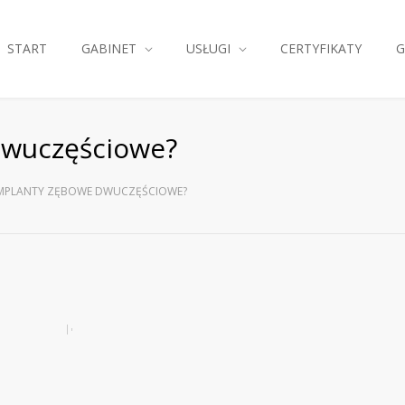
START
GABINET
USŁUGI
CERTYFIKATY
G
dwuczęściowe?
IMPLANTY ZĘBOWE DWUCZĘŚCIOWE?