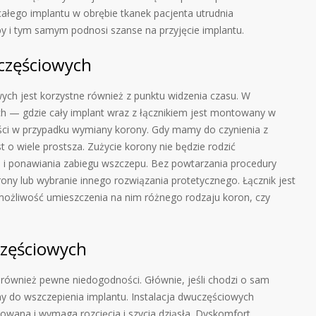
łego implantu w obrębie tkanek pacjenta utrudnia
 i tym samym podnosi szanse na przyjęcie implantu.
częściowych
h jest korzystne również z punktu widzenia czasu. W
h — gdzie cały implant wraz z łącznikiem jest montowany w
ści w przypadku wymiany korony. Gdy mamy do czynienia z
o wiele prostsza. Zużycie korony nie będzie rodzić
 i ponawiania zabiegu wszczepu. Bez powtarzania procedury
ny lub wybranie innego rozwiązania protetycznego. Łącznik jest
ożliwość umieszczenia na nim różnego rodzaju koron, czy
zęściowych
również pewne niedogodności. Głównie, jeśli chodzi o sam
dny do wszczepienia implantu. Instalacja dwuczęściowych
kowana i wymaga rozcięcia i szycia dziąsła. Dyskomfort