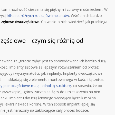
ntom możliwość cieszenia się pięknym i zdrowym uśmiechem. W
zycji
kilkaset różnych rodzajów implantów
. Wśród nich bardzo
y zębowe dwuczęściowe
. Co warto o nich wiedzieć? Jak przebiega
ęściowe – czym się różnią od
awane za „trzecie zęby” jest to spowodowane ich bardzo dużą
w kość. Implanty zębowe są lepszym rozwiązaniem od protez,
wygody i wytrzymałości, jak implanty. Implanty dwuczęściowe —
h — składają się z elementu montowanego w kości i łącznika,
ty jednoczęściowe mają jednolitą strukturę
, co sprawia, że po
e (wszczepie), górny zaczep służący do umieszczenia na nim
ypadku implantu dwuczęściowego wystający łącznik można
lekarz nakłada koronę. W ten sposób implant lepiej się
śli nie jest narażony na zakłócające cały proces bodźce.