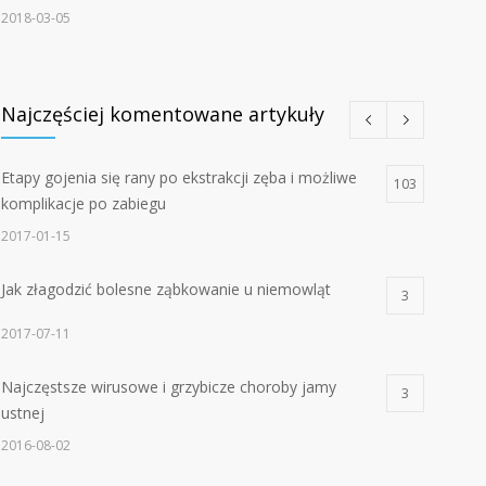
2018-03-05
Najczęściej komentowane artykuły
Etapy gojenia się rany po ekstrakcji zęba i możliwe
103
komplikacje po zabiegu
2017-01-15
Jak złagodzić bolesne ząbkowanie u niemowląt
3
2017-07-11
Najczęstsze wirusowe i grzybicze choroby jamy
3
ustnej
2016-08-02