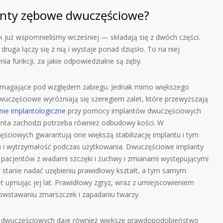
lanty zębowe dwuczęściowe?
 już wspomnieliśmy wcześniej — składają się z dwóch części.
druga łączy się z nią i wystaje ponad dziąsło. To na niej
ia funkcji, za jakie odpowiedzialne są zęby.
ymagające pod względem zabiegu. Jednak mimo większego
wuczęściowe wyróżniają się szeregiem zalet, które przewyższają
nie implantologiczne
przy pomocy implantów dwuczęściowych
jenta zachodzi potrzeba również odbudowy kości. W
ściowych gwarantują one większą stabilizację implantu i tym
 i wytrzymałość podczas użytkowania. Dwuczęściowe implanty
 pacjentów z wadami szczęki i żuchwy i zmianami występującymi
 w stanie nadać uzębieniu prawidłowy kształt, a tym samym
 ujmując jej lat. Prawidłowy zgryz, wraz z umiejscowieniem
wstawaniu zmarszczek i zapadaniu twarzy.
w dwuczęściowych daje również większe prawdopodobieństwo