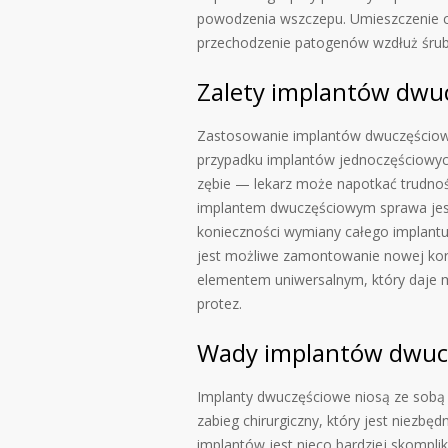
powodzenia wszczepu. Umieszczenie ca
przechodzenie patogenów wzdłuż śruby
Zalety implantów dwu
Zastosowanie implantów dwuczęściowyc
przypadku implantów jednoczęściowyc
zębie — lekarz może napotkać trudno
implantem dwuczęściowym sprawa jest 
konieczności wymiany całego implantu
jest możliwe zamontowanie nowej koro
elementem uniwersalnym, który daje m
protez.
Wady implantów dwuc
Implanty dwuczęściowe niosą ze sobą 
zabieg chirurgiczny, który jest niezbę
implantów jest nieco bardziej skompli