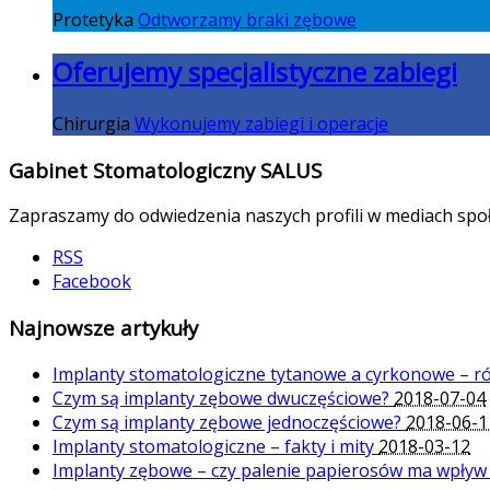
Protetyka
Odtworzamy braki zębowe
Oferujemy specjalistyczne zabiegi
Chirurgia
Wykonujemy zabiegi i operacje
Gabinet Stomatologiczny SALUS
Zapraszamy do odwiedzenia naszych profili w mediach spo
RSS
Facebook
Najnowsze artykuły
Implanty stomatologiczne tytanowe a cyrkonowe – r
Czym są implanty zębowe dwuczęściowe?
2018-07-04
Czym są implanty zębowe jednoczęściowe?
2018-06-1
Implanty stomatologiczne – fakty i mity
2018-03-12
Implanty zębowe – czy palenie papierosów ma wpływ