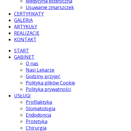
Medycyna estetyczna
Usuwanie zmarszczek
CERTYFIKATY
GALERIA
ARTYKUŁY
REALIZACJE
KONTAKT
START
GABINET
O nas
Nasi Lekarze
Godziny przyjęć
Polityka plików Cookie
Polityka prywatności
USŁUGI
Profilaktyka
Stomatologia
Endodoncja
Protetyka
Chirurgia