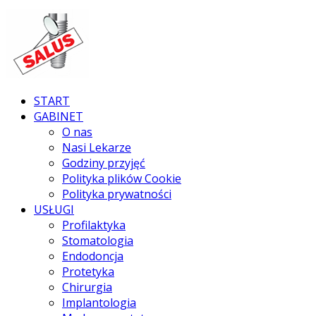
START
GABINET
O nas
Nasi Lekarze
Godziny przyjęć
Polityka plików Cookie
Polityka prywatności
USŁUGI
Profilaktyka
Stomatologia
Endodoncja
Protetyka
Chirurgia
Implantologia