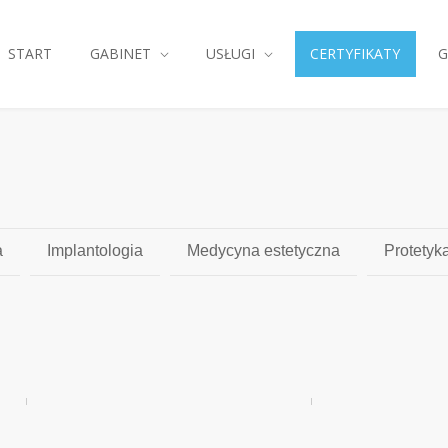
START
GABINET
USŁUGI
CERTYFIKATY
G
a
Implantologia
Medycyna estetyczna
Protetyk