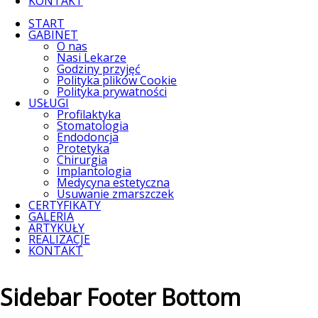
KONTAKT
START
GABINET
O nas
Nasi Lekarze
Godziny przyjęć
Polityka plików Cookie
Polityka prywatności
USŁUGI
Profilaktyka
Stomatologia
Endodoncja
Protetyka
Chirurgia
Implantologia
Medycyna estetyczna
Usuwanie zmarszczek
CERTYFIKATY
GALERIA
ARTYKUŁY
REALIZACJE
KONTAKT
Sidebar Footer Bottom