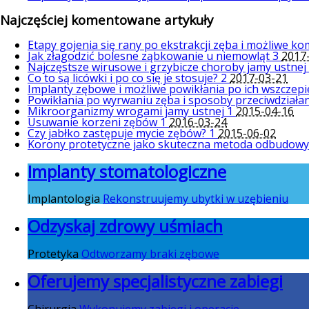
Najczęściej komentowane artykuły
Etapy gojenia się rany po ekstrakcji zęba i możliwe k
Jak złagodzić bolesne ząbkowanie u niemowląt
3
2017
Najczęstsze wirusowe i grzybicze choroby jamy ustnej
Co to są licówki i po co się je stosuje?
2
2017-03-21
Implanty zębowe i możliwe powikłania po ich wszczep
Powikłania po wyrwaniu zęba i sposoby przeciwdziała
Mikroorganizmy wrogami jamy ustnej
1
2015-04-16
Usuwanie korzeni zębów
1
2016-03-24
Czy jabłko zastępuje mycie zębów?
1
2015-06-02
Korony protetyczne jako skuteczna metoda odbudow
Implanty stomatologiczne
Implantologia
Rekonstruujemy ubytki w uzębieniu
Odzyskaj zdrowy uśmiach
Protetyka
Odtworzamy braki zębowe
Oferujemy specjalistyczne zabiegi