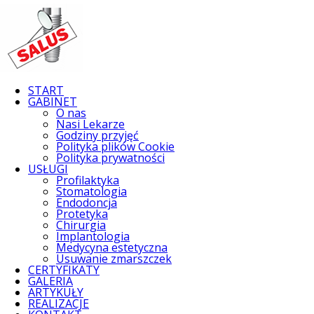
START
GABINET
O nas
Nasi Lekarze
Godziny przyjęć
Polityka plików Cookie
Polityka prywatności
USŁUGI
Profilaktyka
Stomatologia
Endodoncja
Protetyka
Chirurgia
Implantologia
Medycyna estetyczna
Usuwanie zmarszczek
CERTYFIKATY
GALERIA
ARTYKUŁY
REALIZACJE