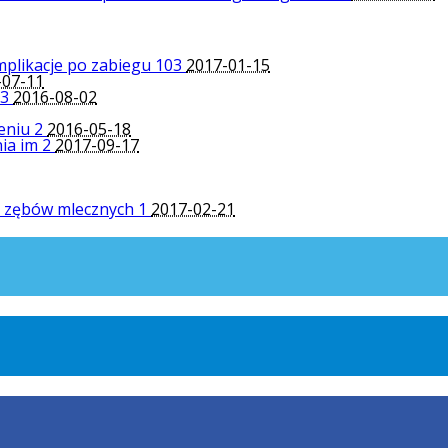
omplikacje po zabiegu
103
2017-01-15
-07-11
3
2016-08-02
ieniu
2
2016-05-18
nia im
2
2017-09-17
y zębów mlecznych
1
2017-02-21