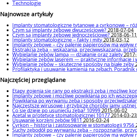
Technologie
Najnowsze artykuły
Implanty stomatologiczne tytanowe a cyrkonowe – ró
Czym są implanty zębowe dwuczęściowe?
2018-07-04
Czym są implanty zębowe jednoczęściowe?
2018-06-11
Implanty stomatologiczne – fakty i mity
2018-03-12
Implanty zębowe – czy palenie papierosów ma wpływ 
Ekstrakcja zęba – wskazania, przeciwwskazania, prze
Wybielanie zębów lampą — działanie oraz zalety
2017-
Wybielanie zębów laserem — praktyczne informacje i
Wybielanie zębów – skuteczne sposoby na białe zęby
Profilaktyka i usuwanie kamienia na zębach. Poradnik
Najczęściej przeglądane
Etapy gojenia się rany po ekstrakcji zęba i możliwe k
Implanty zębowe i możliwe powikłania po ich wszczep
Powikłania po wyrwaniu zęba i sposoby przeciwdziała
Najczęstsze wirusowe i grzybicze choroby jamy ustnej
Co się dzieje po usunięciu zęba?
10999
2015-06-02
Acetal w protetyce stomatologicznej
10177
2014-03-23
Usuwanie korzeni zębów
9811
2016-03-24
Cyrkon – historia i zastosowanie w stomatologii
9756
Suchy zębodół po wyrwaniu zęba – rozpoznanie, przyc
Implanty zębowe – czy palenie papierosów ma wpływ 