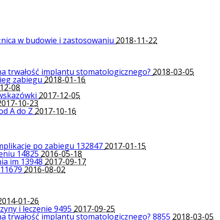
żnica w budowie i zastosowaniu
2018-11-22
na trwałość implantu stomatologicznego?
2018-03-05
bieg zabiegu
2018-01-16
12-08
 wskazówki
2017-12-05
2017-10-23
 od A do Z
2017-10-16
omplikacje po zabiegu
132847
2017-01-15
ieniu
14825
2016-05-18
nia im
13948
2017-09-17
11679
2016-08-02
2014-01-26
zyny i leczenie
9495
2017-09-25
na trwałość implantu stomatologicznego?
8855
2018-03-05