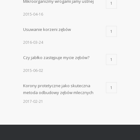
Mikroorganizmy wrogami jamy ustnej
1
2015-04-16
Usuwanie korzeni zębów
1
2016-03-24
Czy jabłko zastępuje mycie zębów?
1
2015-06-02
Korony protetyczne jako skuteczna
1
metoda odbudowy zębów mlecznych
2017-02-21