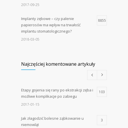
2017-09-25
Implanty zębowe – czy palenie
8855
papierosów ma wpływ na trwałość
implantu stomatologicznego?
2018-03-05
Najczęściej komentowane artykuły
Etapy gojenia się rany po ekstrakcji zęba i
103
możliwe komplikacje po zabiegu
2017-01-15
Jak złagodzić bolesne ząbkowanie u
3
niemowląt