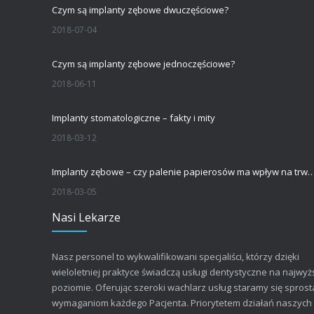
Czym są implanty zębowe dwuczęściowe?
2018-07-04
Czym są implanty zębowe jednoczęściowe?
2018-06-11
Implanty stomatologiczne – fakty i mity
2018-03-12
Implanty zębowe – czy palenie papierosów ma wpływ na trwałość implantu s
2018-03-05
Nasi Lekarze
Nasz personel to wykwalifikowani specjaliści, którzy dzięki
wieloletniej praktyce świadczą usługi dentystyczne na najwy
poziomie. Oferując szeroki wachlarz usług staramy się sprost
wymaganiom każdego Pacjenta. Priorytetem działań naszych