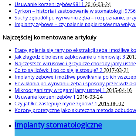
Usuwanie korzeni zębów
9811
2016-03-24
Cyrkon – historia i zastosowanie w stomatologii
975
Suchy zębodół po wyrwaniu zęba – rozpoznanie, przy
Implanty zębowe – czy palenie papierosów ma wpływ
Najczęściej komentowane artykuły
Etapy gojenia się rany po ekstrakcji zęba i możliwe 
Jak złagodzić bolesne ząbkowanie u niemowląt
3
201
Najczęstsze wirusowe i grzybicze choroby jamy ustn
Co to są licówki i po co się je stosuje?
2
2017-03-21
Implanty zębowe i możliwe powikłania po ich wszcze
Powikłania po wyrwaniu zęba i sposoby przeciwdział
Mikroorganizmy wrogami jamy ustnej
1
2015-04-16
Usuwanie korzeni zębów
1
2016-03-24
Czy jabłko zastępuje mycie zębów?
1
2015-06-02
Korony protetyczne jako skuteczna metoda odbudo
Implanty stomatologiczne