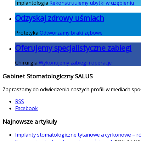
Implantologia
Rekonstruujemy ubytki w uzębieniu
Odzyskaj zdrowy uśmiach
Protetyka
Odtworzamy braki zębowe
Oferujemy specjalistyczne zabiegi
Chirurgia
Wykonujemy zabiegi i operacje
Gabinet Stomatologiczny SALUS
Zapraszamy do odwiedzenia naszych profili w mediach spo
RSS
Facebook
Najnowsze artykuły
Implanty stomatologiczne tytanowe a cyrkonowe – r