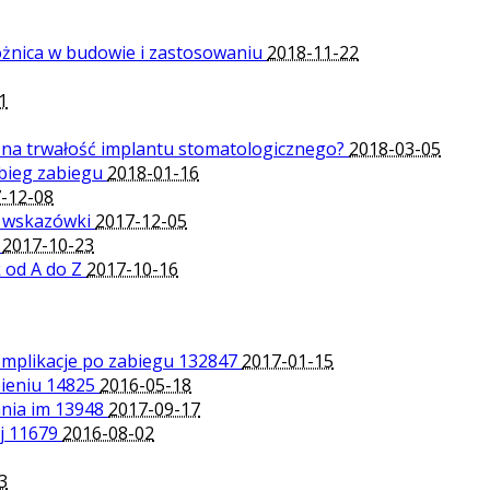
óżnica w budowie i zastosowaniu
2018-11-22
1
 na trwałość implantu stomatologicznego?
2018-03-05
ebieg zabiegu
2018-01-16
-12-08
i wskazówki
2017-12-05
y
2017-10-23
k od A do Z
2017-10-16
komplikacje po zabiegu
132847
2017-01-15
pieniu
14825
2016-05-18
ania im
13948
2017-09-17
ej
11679
2016-08-02
3