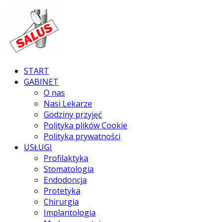
START
GABINET
O nas
Nasi Lekarze
Godziny przyjęć
Polityka plików Cookie
Polityka prywatności
USŁUGI
Profilaktyka
Stomatologia
Endodoncja
Protetyka
Chirurgia
Implantologia