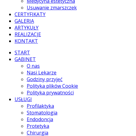
Medycyna estetyczna
Usuwanie zmarszczek
CERTYFIKATY
GALERIA
ARTYKUŁY
REALIZACJE
KONTAKT
START
GABINET
O nas
Nasi Lekarze
Godziny przyjęć
Polityka plików Cookie
Polityka prywatności
USŁUGI
Profilaktyka
Stomatologia
Endodoncja
Protetyka
Chirurgia