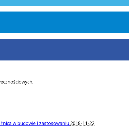
łecznościowych.
óżnica w budowie i zastosowaniu
2018-11-22