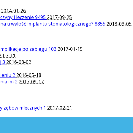
6
2014-01-26
czyny i leczenie
9495
2017-09-25
 na trwałość implantu stomatologicznego?
8855
2018-03-05
komplikacje po zabiegu
103
2017-01-15
7-07-11
ej
3
2016-08-02
pieniu
2
2016-05-18
ania im
2
2017-09-17
wy zębów mlecznych
1
2017-02-21