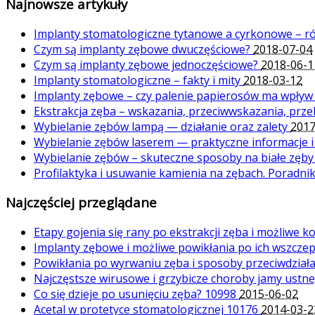
Najnowsze artykuły
Implanty stomatologiczne tytanowe a cyrkonowe – r
Czym są implanty zębowe dwuczęściowe?
2018-07-04
Czym są implanty zębowe jednoczęściowe?
2018-06-1
Implanty stomatologiczne – fakty i mity
2018-03-12
Implanty zębowe – czy palenie papierosów ma wpływ
Ekstrakcja zęba – wskazania, przeciwwskazania, prz
Wybielanie zębów lampą — działanie oraz zalety
2017
Wybielanie zębów laserem — praktyczne informacje 
Wybielanie zębów – skuteczne sposoby na białe zęb
Profilaktyka i usuwanie kamienia na zębach. Poradni
Najczęściej przeglądane
Etapy gojenia się rany po ekstrakcji zęba i możliwe 
Implanty zębowe i możliwe powikłania po ich wszcze
Powikłania po wyrwaniu zęba i sposoby przeciwdział
Najczęstsze wirusowe i grzybicze choroby jamy ustn
Co się dzieje po usunięciu zęba?
10998
2015-06-02
Acetal w protetyce stomatologicznej
10176
2014-03-2