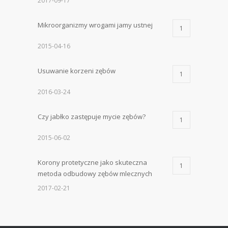
2017-09-17
Mikroorganizmy wrogami jamy ustnej
1
2015-04-16
Usuwanie korzeni zębów
1
2016-03-24
Czy jabłko zastępuje mycie zębów?
1
2015-06-02
Korony protetyczne jako skuteczna
1
metoda odbudowy zębów mlecznych
2017-02-21