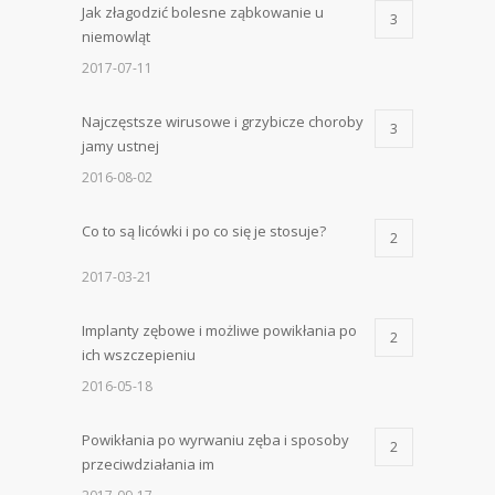
Jak złagodzić bolesne ząbkowanie u
3
niemowląt
2017-07-11
Najczęstsze wirusowe i grzybicze choroby
3
jamy ustnej
2016-08-02
Co to są licówki i po co się je stosuje?
2
2017-03-21
Implanty zębowe i możliwe powikłania po
2
ich wszczepieniu
2016-05-18
Powikłania po wyrwaniu zęba i sposoby
2
przeciwdziałania im