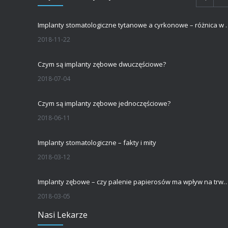
Implanty stomatologiczne tytanowe a 
2018-11-22
Czym są implanty zębowe dwuczęściowe?
2018-07-04
Czym są implanty zębowe jednoczęściowe?
2018-06-11
Implanty stomatologiczne – fakty i mity
2018-03-12
Implanty zębowe – czy palenie papierosów ma wpływ na trwałość implantu s
2018-03-05
Nasi Lekarze