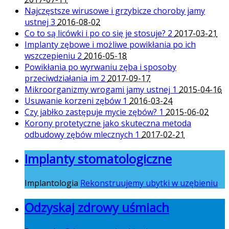
Najczęstsze wirusowe i grzybicze choroby jamy
ustnej
3
2016-08-02
Co to są licówki i po co się je stosuje?
2
2017-03-21
Implanty zębowe i możliwe powikłania po ich
wszczepieniu
2
2016-05-18
Powikłania po wyrwaniu zęba i sposoby
przeciwdziałania im
2
2017-09-17
Mikroorganizmy wrogami jamy ustnej
1
2015-04-16
Usuwanie korzeni zębów
1
2016-03-24
Czy jabłko zastępuje mycie zębów?
1
2015-06-02
Korony protetyczne jako skuteczna metoda
odbudowy zębów mlecznych
1
2017-02-21
Implanty stomatologiczne
Implantologia
Rekonstruujemy ubytki w uzębieniu
Odzyskaj zdrowy uśmiach