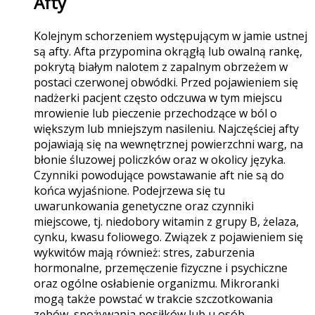
Afty
Kolejnym schorzeniem występującym w jamie ustnej
są afty. Afta przypomina okrągłą lub owalną rankę,
pokrytą białym nalotem z zapalnym obrzeżem w
postaci czerwonej obwódki. Przed pojawieniem się
nadżerki pacjent często odczuwa w tym miejscu
mrowienie lub pieczenie przechodzące w ból o
większym lub mniejszym nasileniu. Najczęściej afty
pojawiają się na wewnętrznej powierzchni warg, na
błonie śluzowej policzków oraz w okolicy języka.
Czynniki powodujące powstawanie aft nie są do
końca wyjaśnione. Podejrzewa się tu
uwarunkowania genetyczne oraz czynniki
miejscowe, tj. niedobory witamin z grupy B, żelaza,
cynku, kwasu foliowego. Związek z pojawieniem się
wykwitów mają również: stres, zaburzenia
hormonalne, przemęczenie fizyczne i psychiczne
oraz ogólne osłabienie organizmu. Mikroranki
mogą także powstać w trakcie szczotkowania
zębów, spożywania posiłków lub u osób