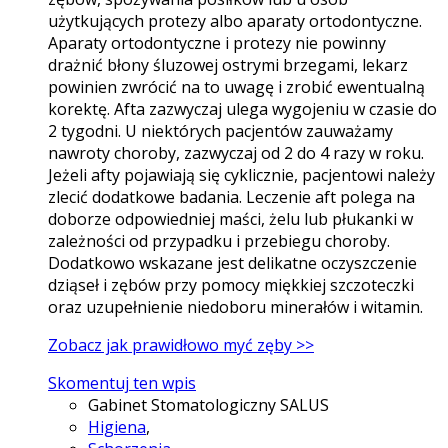
użytkujących protezy albo aparaty ortodontyczne.
Aparaty ortodontyczne i protezy nie powinny
drażnić błony śluzowej ostrymi brzegami, lekarz
powinien zwrócić na to uwagę i zrobić ewentualną
korektę. Afta zazwyczaj ulega wygojeniu w czasie do
2 tygodni. U niektórych pacjentów zauważamy
nawroty choroby, zazwyczaj od 2 do 4 razy w roku.
Jeżeli afty pojawiają się cyklicznie, pacjentowi należy
zlecić dodatkowe badania. Leczenie aft polega na
doborze odpowiedniej maści, żelu lub płukanki w
zależności od przypadku i przebiegu choroby.
Dodatkowo wskazane jest delikatne oczyszczenie
dziąseł i zębów przy pomocy miękkiej szczoteczki
oraz uzupełnienie niedoboru minerałów i witamin.
Zobacz jak prawidłowo myć zęby >>
Skomentuj ten wpis
Gabinet Stomatologiczny SALUS
Higiena
,