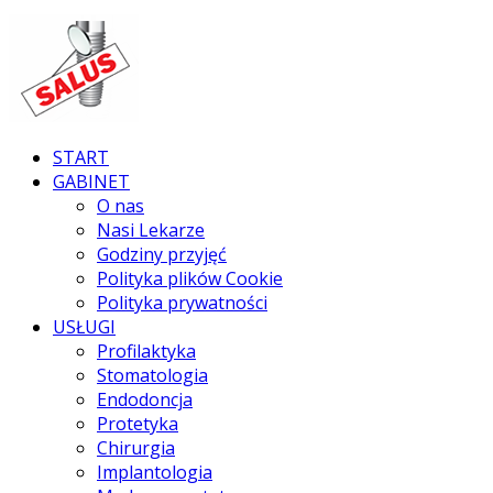
START
GABINET
O nas
Nasi Lekarze
Godziny przyjęć
Polityka plików Cookie
Polityka prywatności
USŁUGI
Profilaktyka
Stomatologia
Endodoncja
Protetyka
Chirurgia
Implantologia