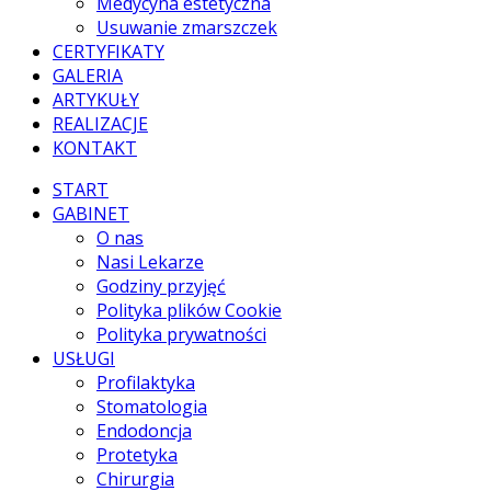
Medycyna estetyczna
Usuwanie zmarszczek
CERTYFIKATY
GALERIA
ARTYKUŁY
REALIZACJE
KONTAKT
START
GABINET
O nas
Nasi Lekarze
Godziny przyjęć
Polityka plików Cookie
Polityka prywatności
USŁUGI
Profilaktyka
Stomatologia
Endodoncja
Protetyka
Chirurgia