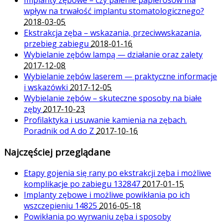
Implanty zębowe – czy palenie papierosów ma
wpływ na trwałość implantu stomatologicznego?
2018-03-05
Ekstrakcja zęba – wskazania, przeciwwskazania,
przebieg zabiegu
2018-01-16
Wybielanie zębów lampą — działanie oraz zalety
2017-12-08
Wybielanie zębów laserem — praktyczne informacje
i wskazówki
2017-12-05
Wybielanie zębów – skuteczne sposoby na białe
zęby
2017-10-23
Profilaktyka i usuwanie kamienia na zębach.
Poradnik od A do Z
2017-10-16
Najczęściej przeglądane
Etapy gojenia się rany po ekstrakcji zęba i możliwe
komplikacje po zabiegu
132847
2017-01-15
Implanty zębowe i możliwe powikłania po ich
wszczepieniu
14825
2016-05-18
Powikłania po wyrwaniu zęba i sposoby