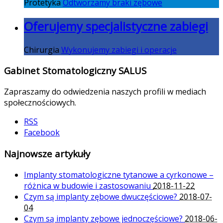
Protetyka
Odtworzamy braki zębowe
Oferujemy specjalistyczne zabiegi
Chirurgia
Wykonujemy zabiegi i operacje
Gabinet Stomatologiczny SALUS
Zapraszamy do odwiedzenia naszych profili w mediach
społecznościowych.
RSS
Facebook
Najnowsze artykuły
Implanty stomatologiczne tytanowe a cyrkonowe –
różnica w budowie i zastosowaniu
2018-11-22
Czym są implanty zębowe dwuczęściowe?
2018-07-
04
Czym są implanty zębowe jednoczęściowe?
2018-06-