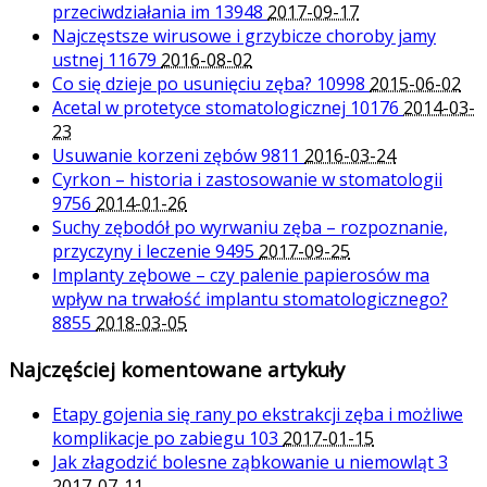
przeciwdziałania im
13948
2017-09-17
Najczęstsze wirusowe i grzybicze choroby jamy
ustnej
11679
2016-08-02
Co się dzieje po usunięciu zęba?
10998
2015-06-02
Acetal w protetyce stomatologicznej
10176
2014-03-
23
Usuwanie korzeni zębów
9811
2016-03-24
Cyrkon – historia i zastosowanie w stomatologii
9756
2014-01-26
Suchy zębodół po wyrwaniu zęba – rozpoznanie,
przyczyny i leczenie
9495
2017-09-25
Implanty zębowe – czy palenie papierosów ma
wpływ na trwałość implantu stomatologicznego?
8855
2018-03-05
Najczęściej komentowane artykuły
Etapy gojenia się rany po ekstrakcji zęba i możliwe
komplikacje po zabiegu
103
2017-01-15
Jak złagodzić bolesne ząbkowanie u niemowląt
3
2017-07-11