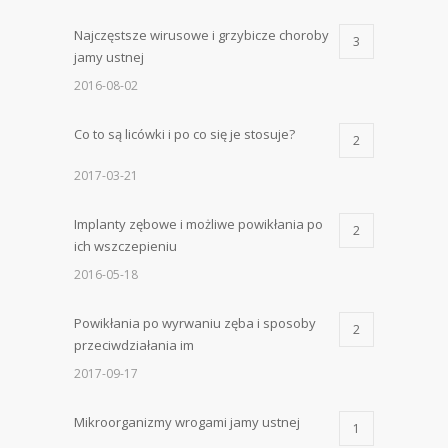
Najczęstsze wirusowe i grzybicze choroby
3
jamy ustnej
2016-08-02
Co to są licówki i po co się je stosuje?
2
2017-03-21
Implanty zębowe i możliwe powikłania po
2
ich wszczepieniu
2016-05-18
Powikłania po wyrwaniu zęba i sposoby
2
przeciwdziałania im
2017-09-17
Mikroorganizmy wrogami jamy ustnej
1