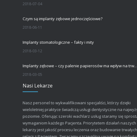
2018-07-04
Czym są implanty zębowe jednoczęściowe?
2018-06-11
Implanty stomatologiczne – fakty i mity
2018-03-12
Implanty zębowe – czy palenie papierosów ma wpływ na trwałość implantu s
2018-03-05
Nasi Lekarze
Nasz personel to wykwalifikowani specjaliści, którzy dzięki
wieloletniej praktyce świadczą usługi dentystyczne na najwy
poziomie. Oferując szeroki wachlarz usług staramy się sprost
wymaganiom każdego Pacjenta. Priorytetem działań naszych
lekarzy jest jakość procesu leczenia oraz budowanie trwałyc
relacji z Pacjentem. Zwracamy szczególną uwagę na komfort i