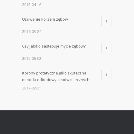
2015-04-16
Usuwanie korzeni zębów
1
2016-03-24
Czy jabłko zastępuje mycie zębów?
1
2015-06-02
Korony protetyczne jako skuteczna
1
metoda odbudowy zębów mlecznych
2017-02-21