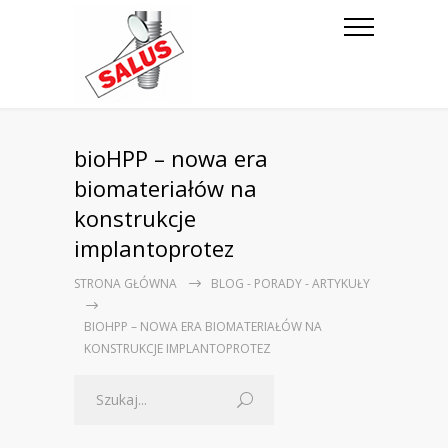
bioHPP – nowa era
biomateriałów na
konstrukcje
implantoprotez
STRONA GŁÓWNA
BLOG - PORADY - ARTYKUŁY
BIOHPP – NOWA ERA BIOMATERIAŁÓW NA
KONSTRUKCJE IMPLANTOPROTEZ