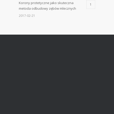
Korony protetyczne jako skuteczna
1
metoda odbudowy zębów mlecznych
2017-02-21