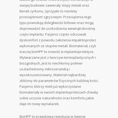
swojej budowie zawierały stopy metali oraz
tlenek cyrkonu, sprzyjało to niestety
przeciążeniom zgryzowym. Przeciążenia tego
typu powodują dolegliwości bólowe oraz mogą
doprowadzić do uszkodzenia wewnątrzkostnej
części implantu. Pacjenci często odczuwali
dyskomfort z powodu założenia impalntoprotez
wykonanych ze stopów metali. Biomateriał, czyli
inaczej bioHPP to nowość w implantoprotetyce.
Wytwarzane jest z tworzyw termoplastycznych i
biozgodnych, jest to niechłonny polimer
uszlachetniony mikroceramiką i
wysokousieciowany. Materiał najbardziej
zbliżony do parametrów fizycznych ludzkiej kości.
Pacjenci, którzy mieli już wykorzystane
biomateriały w swoich implantoprotezach chwalą
sobie uczucie naturalności oraz komfortu jakie
daje im nowy wynalazek.
BioHPP to prawdziwa rewolucja w świecie