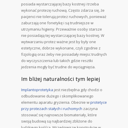
posiada wystarczającej bazy kostnej i trzeba
wykonać protezę ruchową. Często zdarza się, że
pacjenci nie tolerują protez ruchowych, ponieważ
zaburzają one fonetykę i są trudniejsze w
utrzymaniu higieny. Przeważnie osoby starsze
nie posiadają tej wystarczającej bazy kostnej. W
wytwarzaniu protez ważne jest by były one
estetyczne, dobrze wykonane, czyli zgodnie z
fizjologią oraz żeby nie posiadały miejsc trudnych
do wyczyszczenia lub takich gdzie resztki
jedzenia mogły być trudne do wyciągnięcia.
Im bliżej naturalności tym lepiej
Implantoprotetyka
jest niezbędna gdy chodzi o
odbudowanie dużego i skomplikowanego
elementu aparatu gryzienia. Obecnie w
protetyce
przy protezach stałych i ruchomych
zaczyna
stosować się najnowsze biomateriały, które
swoją budową są najbardziej zbliżone do
ludzkiego kośćca. Wcześniejsze konstrukcje w