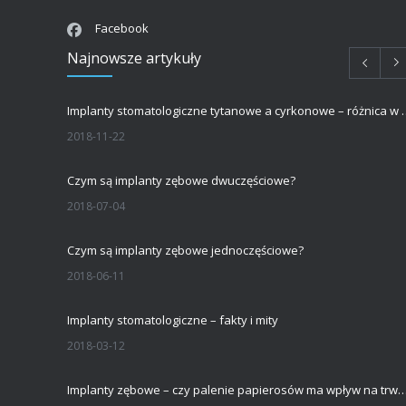
Facebook
Najnowsze artykuły
Implanty stomatologiczne tytanowe a 
2018-11-22
Czym są implanty zębowe dwuczęściowe?
2018-07-04
Czym są implanty zębowe jednoczęściowe?
2018-06-11
Implanty stomatologiczne – fakty i mity
2018-03-12
Implanty zębowe – czy palenie papierosów ma wpływ na trwałość implantu s