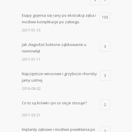
Etapy gojenia się rany po ekstrakcji zęba i
103
możliwe komplikacje po zabiegu
2017-01-15
Jak złagodzić bolesne ząbkowanie u
3
niemowląt
2017-07-11
Najczęstsze wirusowe i grzybicze choroby
3
jamy ustnej
2016-08-02
Co to są licówki i po co się je stosuje?
2
2017-03-21
Implanty zębowe i możliwe powikłania po
2